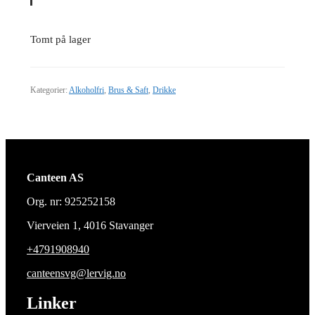
Tomt på lager
Kategorier:
Alkoholfri
,
Brus & Saft
,
Drikke
Canteen AS
Org. nr: 925252158
Vierveien 1, 4016 Stavanger
+4791908940
canteensvg@lervig.no
Linker