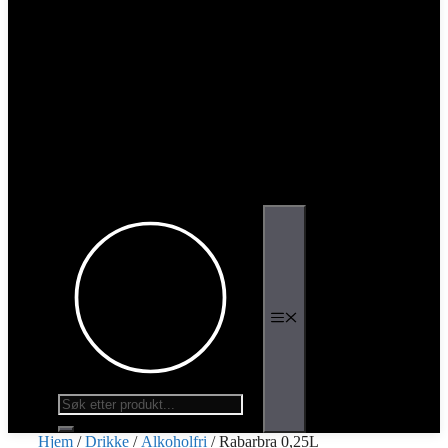
Meny
Products
search
Hjem
/
Drikke
/
Alkoholfri
/ Rabarbra 0,25L