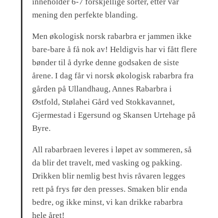
inneholder 6-7 forskjellige sorter, etter vår
mening den perfekte blanding.
Men økologisk norsk rabarbra er jammen ikke
bare-bare å få nok av! Heldigvis har vi fått flere
bønder til å dyrke denne godsaken de siste
årene. I dag får vi norsk økologisk rabarbra fra
gården på Ullandhaug, Annes Rabarbra i
Østfold, Stølahei Gård ved Stokkavannet,
Gjermestad i Egersund og Skansen Urtehage på
Byre.
All rabarbraen leveres i løpet av sommeren, så
da blir det travelt, med vasking og pakking.
Drikken blir nemlig best hvis råvaren legges
rett på frys før den presses. Smaken blir enda
bedre, og ikke minst, vi kan drikke rabarbra
hele året!