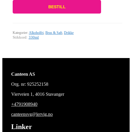
BESTILL
Kategorier:
Alkoholfri
,
Brus & Saft
,
Drikke
Stikkord:
330ml
Canteen AS
Org. nr: 925252158
Vierveien 1, 4016 Stavanger
+4791908940
canteensvg@lervig.no
Linker