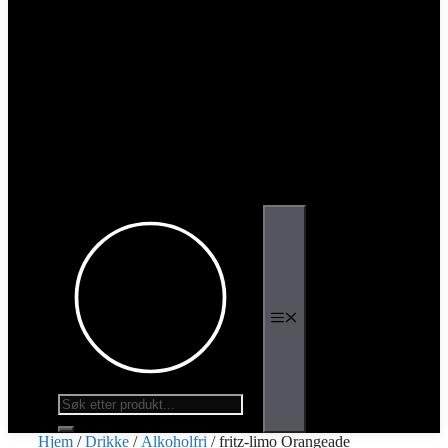
Meny
Products
search
Hjem
/
Drikke
/
Alkoholfri
/ fritz-limo Orangeade