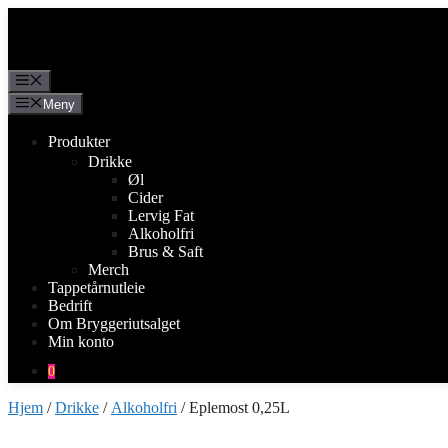
Hopp
til
innhold
Meny
Meny
Produkter
Drikke
Øl
Cider
Lervig Fat
Alkoholfri
Brus & Saft
Merch
Tappetårnutleie
Bedrift
Om Bryggeriutsalget
Min konto
0
Hjem
/
Drikke
/
Alkoholfri
/ Eplemost 0,25L