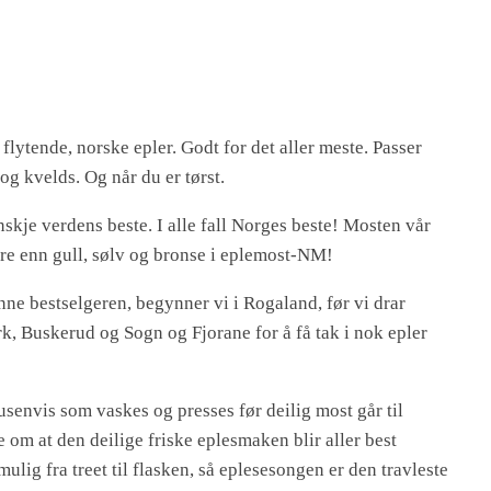
 flytende, norske epler. Godt for det aller meste. Passer
 og kvelds. Og når du er tørst.
nskje verdens beste. I alle fall Norges beste! Mosten vår
re enn gull, sølv og bronse i eplemost-NM!
enne bestselgeren, begynner vi i Rogaland, før vi drar
rk, Buskerud og Sogn og Fjorane for å få tak i nok epler
tusenvis som vaskes og presses før deilig most går til
 om at den deilige friske eplesmaken blir aller best
mulig fra treet til flasken, så eplesesongen er den travleste