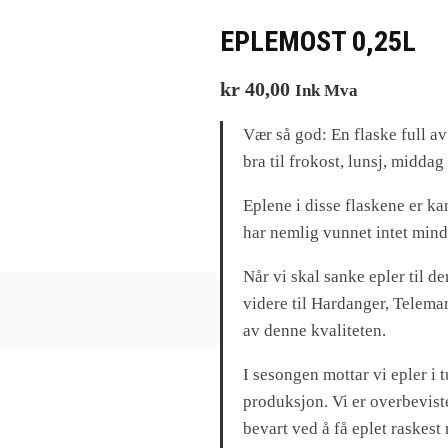
EPLEMOST 0,25L
kr
40,00
Ink Mva
Vær så god: En flaske full av
bra til frokost, lunsj, middag
Eplene i disse flaskene er ka
har nemlig vunnet intet mind
Når vi skal sanke epler til d
videre til Hardanger, Telema
av denne kvaliteten.
I sesongen mottar vi epler i 
produksjon. Vi er overbeviste
bevart ved å få eplet raskest 