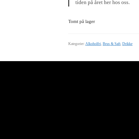
tiden på året her hos oss.
Tomt på lager
Kategorier:
Alkoholfri
,
Brus & Saft
,
Drikke