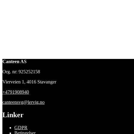
Canteen AS
Org. nr: 925252158
Vierveien 1, 4016 Stavanger
+4791908940
canteensvg@lervig.no
Linker
GDPR
Betingelser