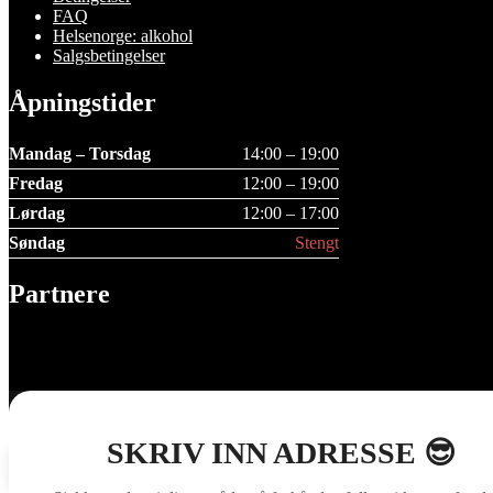
FAQ
Helsenorge: alkohol
Salgsbetingelser
Åpningstider
Mandag – Torsdag
14:00 – 19:00
Fredag
12:00 – 19:00
Lørdag
12:00 – 17:00
Søndag
Stengt
Partnere
0
Handlekurven din er tom
Se utvalget
SKRIV INN ADRESSE 😎
Lukk