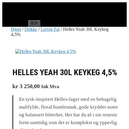
Hopp
til
innhold
Meny
Hjem
/
Drikke
/
Lervig Fat
/ Helles Yeah 30L Keykeg
4,5%
HELLES YEAH 30L KEYKEG 4,5%
kr
3 250,00
Ink Mva
En tysk-inspirert Helles-lager med en behagelig
maltfylde, floral humlesmak, gode krydder
noter
og balansert bitterhet. Her har du øl i sin reneste
form samtidig som det er komplekst og ypperlig