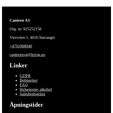
Canteen AS
Org. nr: 925252158
Vierveien 1, 4016 Stavanger
+4791908940
canteensvg@lervig.no
Linker
GDPR
Betingelser
FAQ
Helsenorge: alkohol
Salgsbetingelser
Åpningstider