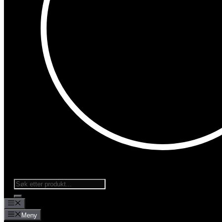
Products
search
Meny
Meny