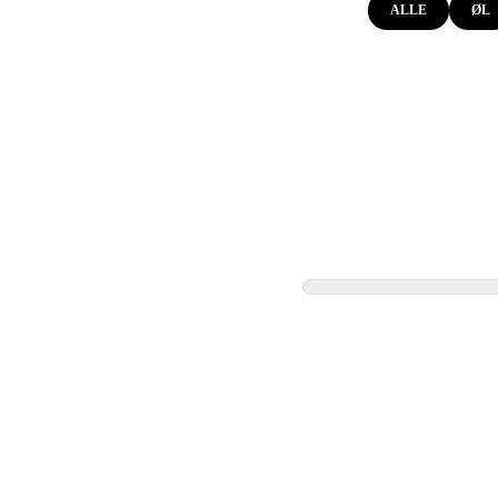
ALLE
ØL