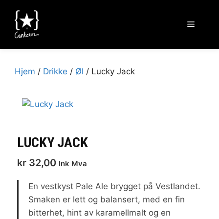
Hopp
til
Meny
innhold
Hjem
/
Drikke
/
Øl
/ Lucky Jack
LUCKY JACK
kr
32,00
Ink Mva
En vestkyst Pale Ale brygget på Vestlandet.
Smaken er lett og balansert, med en fin
bitterhet, hint av karamellmalt og en