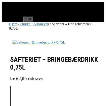
Hopp
til
innhold
Meny
Hjem
/
Drikke
/
Alkoholfri
/ Safteriet – Bringebærdrikk
0,75L
SAFTERIET – BRINGEBÆRDRIKK
0,75L
kr
62,00
Ink Mva