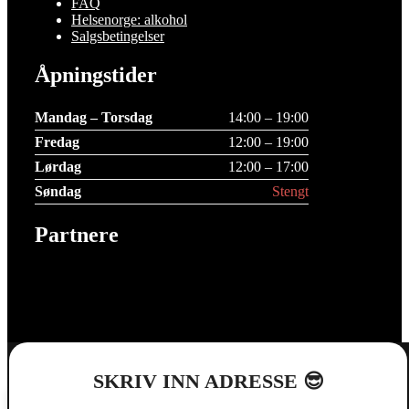
FAQ
Helsenorge: alkohol
Salgsbetingelser
Åpningstider
Mandag – Torsdag
14:00 – 19:00
Fredag
12:00 – 19:00
Lørdag
12:00 – 17:00
Søndag
Stengt
Partnere
0
SKRIV INN ADRESSE 😎
Handlekurven din er tom
Se utvalget
Lukk