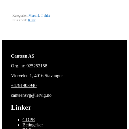
Kategorier:
Merch1
,
T-shirt
Stikkord:
Klær
Canteen AS
Org. nr: 925252158
Vierveien 1, 4016 Stavanger
+4791908940
canteensvg@lervig.no
Linker
GDPR
Betingelser